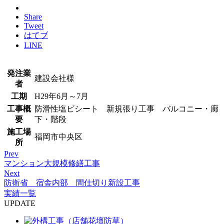
Share
Tweet
はてブ
LINE
発注業
建設会社様
者
工期
H29年6月～7月
工事概
防滑性塩ビシート 新規張り工事 バルコニー・廊
要
下・階段
施工場
福岡市中央区
所
Prev
マンション大規模修繕工事
Next
防衛省 宿舎内部 間仕切り新設工事
実績一覧
UPDATE